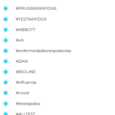
#PRUEBASRAPIDAS
#TESTRAPIDOS
#ABBOTT
#vih
#enfermedadesrespiratorias
#ZIKA
#BIOLINE
#influenza
#covid
#testrápidos
#ALLTEST