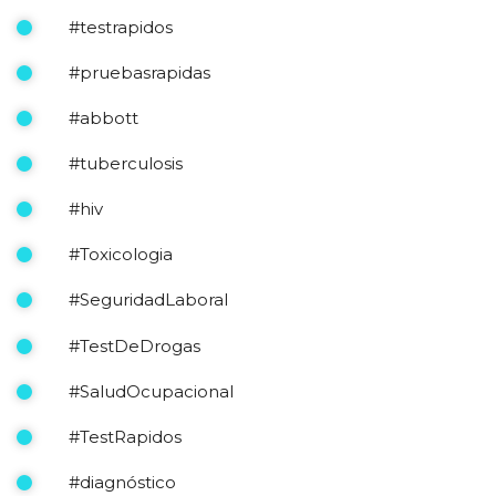
#testrapidos
#pruebasrapidas
#abbott
#tuberculosis
#hiv
#Toxicologia
#SeguridadLaboral
#TestDeDrogas
#SaludOcupacional
#TestRapidos
#diagnóstico