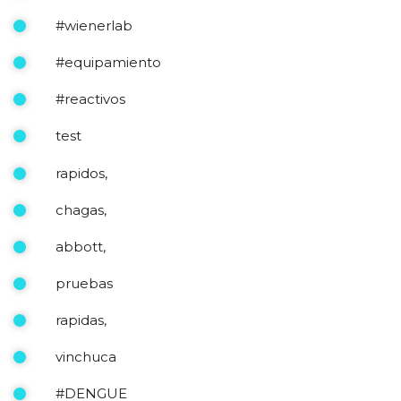
#wienerlab
#equipamiento
#reactivos
test
rapidos,
chagas,
abbott,
pruebas
rapidas,
vinchuca
#DENGUE