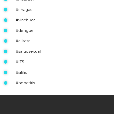
#chagas
#vinchuca
#dengue
#alltest
#saludsexual
#ITS
#sifilis
#hepatitis