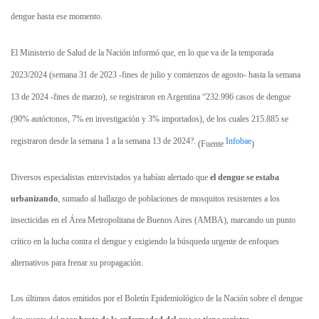
dengue hasta ese momento.
El Ministerio de Salud de la Nación informó que, en lo que va de la temporada
2023/2024 (semana 31 de 2023 -fines de julio y comienzos de agosto- hasta la semana
13 de 2024 -fines de marzo), se registraron en Argentina “232.996 casos de dengue
(90% autóctonos, 7% en investigación y 3% importados), de los cuales 215.885 se
registraron desde la semana 1 a la semana 13 de 2024?.
Infobae
(Fuente
)
Diversos especialistas entrevistados ya habían alertado que
el dengue se estaba
urbanizando
, sumado al hallazgo de poblaciones de mosquitos resistentes a los
insecticidas en el Área Metropolitana de Buenos Aires (AMBA), marcando un punto
crítico en la lucha contra el dengue y exigiendo la búsqueda urgente de enfoques
alternativos para frenar su propagación.
Los últimos datos emitidos por el Boletín Epidemiológico de la Nación sobre el dengue